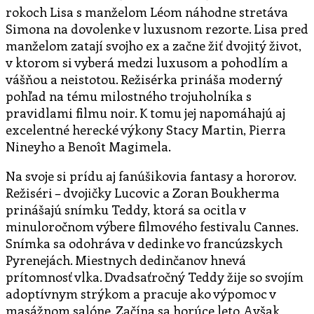
rokoch Lisa s manželom Léom náhodne stretáva
Simona na dovolenke v luxusnom rezorte. Lisa pred
manželom zatají svojho ex a začne žiť dvojitý život,
v ktorom si vyberá medzi luxusom a pohodlím a
vášňou a neistotou. Režisérka prináša moderný
pohľad na tému milostného trojuholníka s
pravidlami filmu noir. K tomu jej napomáhajú aj
excelentné herecké výkony Stacy Martin, Pierra
Nineyho a Benoît Magimela.
Na svoje si prídu aj fanúšikovia fantasy a hororov.
Režiséri – dvojičky Lucovic a Zoran Boukherma
prinášajú snímku Teddy, ktorá sa ocitla v
minuloročnom výbere filmového festivalu Cannes.
Snímka sa odohráva v dedinke vo francúzskych
Pyrenejách. Miestnych dedinčanov hnevá
prítomnosť vlka. Dvadsaťročný Teddy žije so svojím
adoptívnym strýkom a pracuje ako výpomoc v
masážnom salóne. Začína sa horúce leto. Avšak