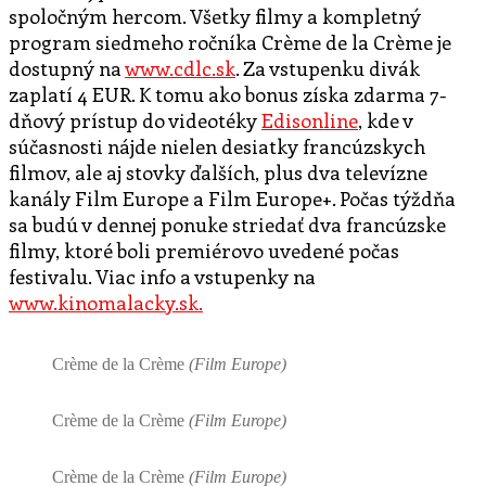
spoločným hercom. Všetky filmy a kompletný
program siedmeho ročníka Crème de la Crème je
dostupný na
www.cdlc.sk
. Za vstupenku divák
zaplatí 4 EUR. K tomu ako bonus získa zdarma 7-
dňový prístup do videotéky
Edisonline
, kde v
súčasnosti nájde nielen desiatky francúzskych
filmov, ale aj stovky ďalších, plus dva televízne
kanály Film Europe a Film Europe+. Počas týždňa
sa budú v dennej ponuke striedať dva francúzske
filmy, ktoré boli premiérovo uvedené počas
festivalu. Viac info a vstupenky na
www.kinomalacky.sk.
Crème de la Crème
(Film Europe)
Crème de la Crème
(Film Europe)
Crème de la Crème
(Film Europe)