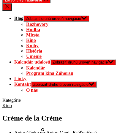
Zatvoriť vyhľadávanie
Blog
Zobraziť druhú úroveň navigácie
Rozhovory
Hudba
Miesta
Kino
Knihy
História
Umenie
Kalendár udalostí
Zobraziť druhú úroveň navigácie
Kalendár
Program kina Záhoran
Linky
Kontakt
Zobraziť druhú úroveň navigácie
O nás
Kategórie
Kino
Crème de la Crème
Autor článku
Autor:
Vanda Kráľovičová