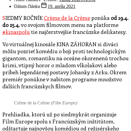
Dátum článku
19. apríla 2021
SIEDMY ROČNÍK
Crème de la Crème
ponúka
od 19.4.
do 25.4.
vo svojom filmovom menu na platforme
#kinaspolu
tie najčerstvejšie francúzske delikatesy.
Vo virtuálnej kinosále KINA ZÁHORAN si diváci
môžu pozrieť komédiu o boji proti technologickým
gigantom, romantiku na oceáne okorenenú trochou
krimi, vtipný horor o mladom vlkolakovi alebo
príbeh legendárnej postavy Johanky z Arku. Okrem
premiér ponúkne v nabitom programe množstvo
ďalších francúzskych filmov.
Crème de la Crème
(Film Europe)
Prehliadka, ktorú už po siedmykrát organizuje
Film Europe spolu s Francúzským inštitútom,
odštartuje najnovšou komédiou od režisérskeho