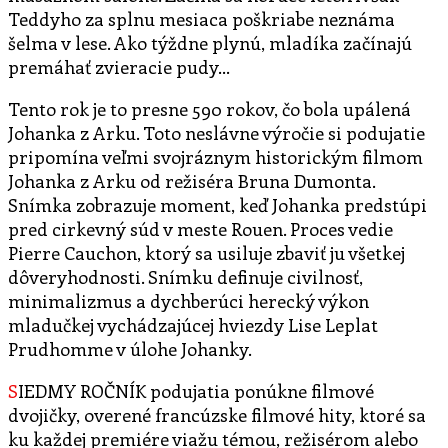
Teddyho za splnu mesiaca poškriabe neznáma
šelma v lese. Ako týždne plynú, mladíka začínajú
premáhať zvieracie pudy…
Tento rok je to presne 590 rokov, čo bola upálená
Johanka z Arku. Toto neslávne výročie si podujatie
pripomína veľmi svojráznym historickým filmom
Johanka z Arku od režiséra Bruna Dumonta.
Snímka zobrazuje moment, keď Johanka predstúpi
pred cirkevný súd v meste Rouen. Proces vedie
Pierre Cauchon, ktorý sa usiluje zbaviť ju všetkej
dôveryhodnosti. Snímku definuje civilnosť,
minimalizmus a dychberúci herecký výkon
mladučkej vychádzajúcej hviezdy Lise Leplat
Prudhomme v úlohe Johanky.
SIEDMY ROČNÍK podujatia ponúkne filmové
dvojičky, overené francúzske filmové hity, ktoré sa
ku každej premiére viažu témou, režisérom alebo