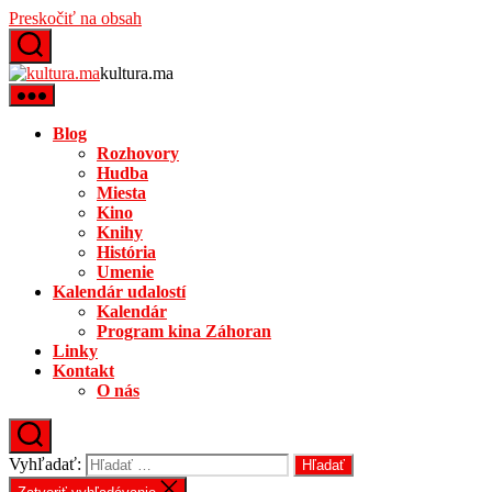
Preskočiť na obsah
kultura.ma
Blog
Rozhovory
Hudba
Miesta
Kino
Knihy
História
Umenie
Kalendár udalostí
Kalendár
Program kina Záhoran
Linky
Kontakt
O nás
Vyhľadať: