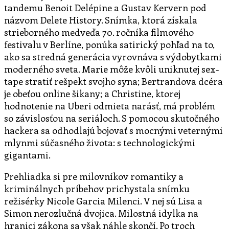
tandemu Benoit Delépine a Gustav Kervern pod
názvom Delete History. Snímka, ktorá získala
strieborného medveďa 70. ročníka filmového
festivalu v Berlíne, ponúka satirický pohľad na to,
ako sa stredná generácia vyrovnáva s výdobytkami
moderného sveta. Marie môže kvôli uniknutej sex-
tape stratiť rešpekt svojho syna; Bertrandova dcéra
je obeťou online šikany; a Christine, ktorej
hodnotenie na Uberi odmieta narásť, má problém
so závislosťou na seriáloch. S pomocou skutočného
hackera sa odhodlajú bojovať s mocnými veternými
mlynmi súčasného života: s technologickými
gigantami.
Prehliadka si pre milovníkov romantiky a
kriminálnych príbehov prichystala snímku
režisérky Nicole Garcia Milenci. V nej sú Lisa a
Simon nerozlučná dvojica. Milostná idylka na
hranici zákona sa však náhle skončí. Po troch