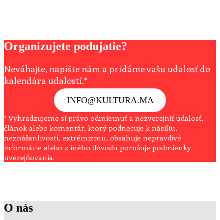
Organizujete podujatie?
Neváhajte, napíšte nám a pridáme vašu udalosť do
kalendára udalostí.*
INFO@KULTURA.MA
* Vyhradzujeme si právo odmietnuť a nezverejniť udalosť,
článok alebo komentár, ktorý podnecuje k násiliu,
neznášanlivosti, extrémizmu, obsahuje nepravdivé
informácie alebo z iného dôvodu porušuje podmienky
uverejňovania.
O nás