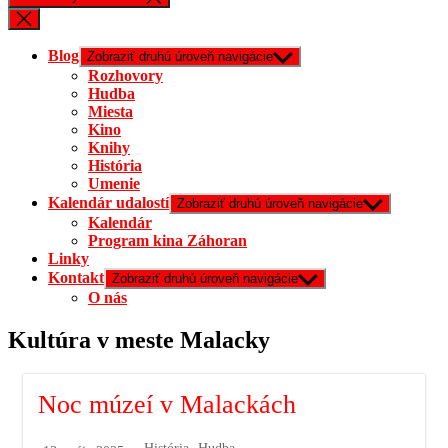
Blog
Zobraziť druhú úroveň navigácie
Rozhovory
Hudba
Miesta
Kino
Knihy
História
Umenie
Kalendár udalostí
Zobraziť druhú úroveň navigácie
Kalendár
Program kina Záhoran
Linky
Kontakt
Zobraziť druhú úroveň navigácie
O nás
Kultúra v meste Malacky
Noc múzeí v Malackách