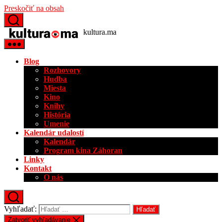
Preskočiť na obsah
kultura.ma
Blog
Rozhovory
Hudba
Miesta
Kino
Knihy
História
Umenie
Kalendár udalostí
Kalendár
Program kina Záhoran
Linky
Kontakt
O nás
Vyhľadať:
Zatvoriť vyhľadávanie