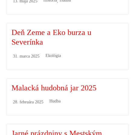
História
Hudba
13. mája 2025
,
Deň Zeme a Eko burza u
Severínka
Ekológia
31. marca 2025
Malacká hudobná jar 2025
Hudba
28. februára 2025
Jarné prázdniny s Mestským