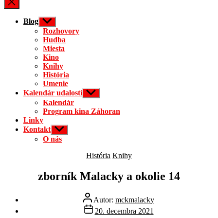
Blog
Zobraziť
druhú
Rozhovory
úroveň
Hudba
navigácie
Miesta
Kino
Knihy
História
Umenie
Kalendár udalostí
Zobraziť
druhú
Kalendár
úroveň
Program kina Záhoran
navigácie
Linky
Kontakt
Zobraziť
druhú
O nás
úroveň
navigácie
Kategórie
História
Knihy
zborník Malacky a okolie 14
Autor
Autor:
mckmalacky
článku
Dátum
20. decembra 2021
článku