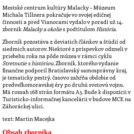
Mestské centrum kultúry Malacky – Múzeum
Michala Tillnera pokračuje vo svojej edičnej
činnosti a pred Vianocami vydalo v poradí už 14.
zborník
Malacky a okolie
s podtitulom
História.
Zborník pozostáva z deviatich článkov a štúdií od
siedmich autorov. Niektoré z príspevkov odzneli v
priebehu roka na pôde múzea v rámci cyklu
Stretnutie s históriou
. Zborník, ktorého vydanie
finančne podporil Bratislavský samosprávny kraj,
je tematicky pestrý, časovo zahŕňa obdobie od
predveľkomoravskej éry po druhú svetovú vojnu.
Má rozsah 168 strán formátu A5. Bude k dispozícii v
Turisticko-informačnej kancelárii v budove MCK na
Záhoráckej ulici.
text: Martin Macejka
Obsah zborníka