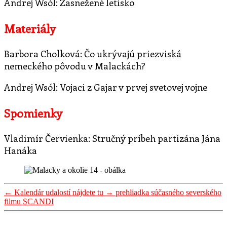
Andrej Wsól: Zasnežené letisko
Materiály
Barbora Cholková: Čo ukrývajú priezviská
nemeckého pôvodu v Malackách?
Andrej Wsól: Vojaci z Gajar v prvej svetovej vojne
Spomienky
Vladimír Červienka: Stručný príbeh partizána Jána
Hanáka
←
Kalendár udalostí nájdete tu
→
prehliadka súčasného severského
filmu SCANDI