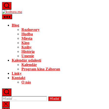
Preskočiť
na
kultura.ma
obsah
Blog
Rozhovory
Hudba
Miesta
Kino
Knihy
História
Umenie
Kalendár udalostí
Kalendár
Program kina Záhoran
Linky
Kontakt
O nás
Vyhľadať:
Zatvoriť
vyhľadávanie