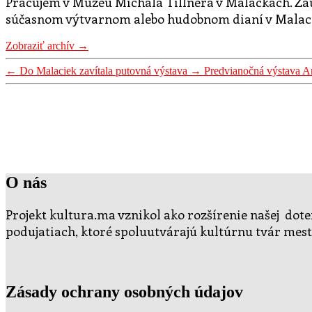
Pracujem v Múzeu Michala Tillnera v Malackách. Za
súčasnom výtvarnom alebo hudobnom dianí v Malackác
Zobraziť archív
→
←
Do Malaciek zavítala putovná výstava
→
Predvianočná výstava A
O nás
Projekt kultura.ma vznikol ako rozšírenie našej doter
podujatiach, ktoré spoluutvárajú kultúrnu tvár mest
Zásady ochrany osobných údajov