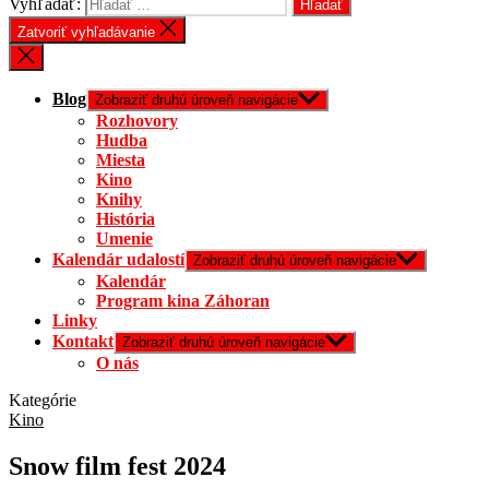
Vyhľadať:
Zatvoriť vyhľadávanie
Blog
Zobraziť druhú úroveň navigácie
Rozhovory
Hudba
Miesta
Kino
Knihy
História
Umenie
Kalendár udalostí
Zobraziť druhú úroveň navigácie
Kalendár
Program kina Záhoran
Linky
Kontakt
Zobraziť druhú úroveň navigácie
O nás
Kategórie
Kino
Snow film fest 2024