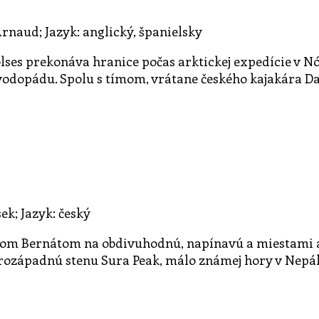
Arnaud; Jazyk: anglický, španielsky
lses prekonáva hranice počas arktickej expedície v N
odopádu. Spolu s tímom, vrátane českého kajakára Da
ek; Jazyk: český
m Bernátom na obdivuhodnú, napínavú a miestami aj h
erozápadnú stenu Sura Peak, málo známej hory v Nepál