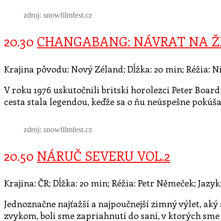
zdroj: snowfilmfest.cz
20.30
CHANGABANG: NÁVRAT NA Ž
Krajina pôvodu: Nový Zéland; Dĺžka: 20 min; Réžia: N
V roku 1976 uskutočnili britskí horolezci Peter Boa
cesta stala legendou, keďže sa o ňu neúspešne pokúšal
zdroj: snowfilmfest.cz
20.50
NÁRUČ SEVERU VOL.2
Krajina: ČR; Dĺžka: 20 min; Réžia: Petr Němeček; Jazyk
Jednoznačne najťažší a najpoučnejší zimný výlet, aký
zvykom, boli sme zapriahnutí do saní, v ktorých sme 