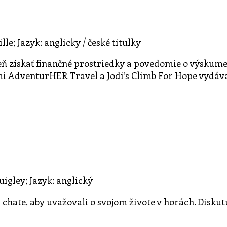
le; Jazyk: anglicky / české titulky
eň získať finančné prostriedky a povedomie o výskume 
mi AdventurHER Travel a Jodi’s Climb For Hope vyd
uigley; Jazyk: anglický
chate, aby uvažovali o svojom živote v horách. Diskutujú 