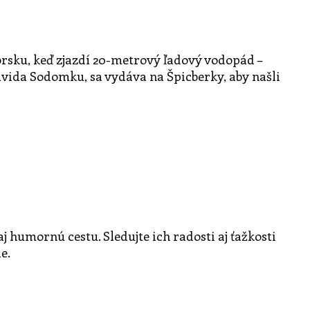
órsku, keď zjazdí 20-metrový ľadový vodopád –
vida Sodomku, sa vydáva na Špicberky, aby našli
umornú cestu. Sledujte ich radosti aj ťažkosti
e.