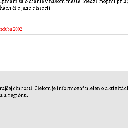
ujímam sa o dianie v našom meste. Medzi mojimi prí
h či o jeho histórií.
rtclubu 2002
ajšej činnosti. Cieľom je informovať nielen o aktivitá
a a regiónu.