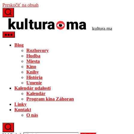
Preskočiť na obsah
kultura.ma
Blog
Rozhovory
Hudba
Miesta
Kino
Knihy
História
Umenie
Kalendár udalostí
Kalendár
Program kina Záhoran
Linky
Kontakt
O nás