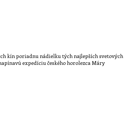
ých kín poriadnu nádielku tých najlepších svetových
a napínavú expedíciu českého horolezca Máry