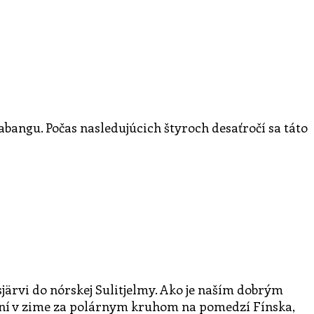
bangu. Počas nasledujúcich štyroch desaťročí sa táto
sjärvi do nórskej Sulitjelmy. Ako je naším dobrým
25 dní v zime za polárnym kruhom na pomedzí Fínska,