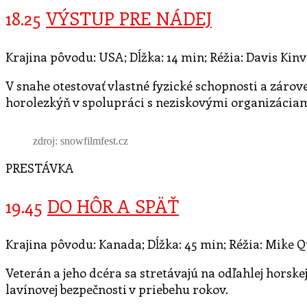
18.25
VÝSTUP PRE NÁDEJ
Krajina pôvodu: USA; Dĺžka: 14 min; Réžia: Davis Kinvil
V snahe otestovať vlastné fyzické schopnosti a zárov
horolezkýň v spolupráci s neziskovými organizácia
zdroj: snowfilmfest.cz
PRESTÁVKA
19.45
DO HÔR A SPÄŤ
Krajina pôvodu: Kanada; Dĺžka: 45 min; Réžia: Mike Q
Veterán a jeho dcéra sa stretávajú na odľahlej horskej 
lavínovej bezpečnosti v priebehu rokov.