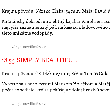
Krajina pôvodu: Nórsko; Dĺžka: 54 min; Réžia: David 
Katalánsky dobrodruh a elitný kajakár Aniol Serraso
najvyšší zaznamenaný pád na kajaku z ľadovcového v
tieto unikátne vodopády.
zdroj: snowfilmfest.cz
18.55
SIMPLY BEAUTIFUL
Krajina pôvodu: ČR; Dĺžka: 27 min; Réžia: Tomáš Galás
Vyberte sa s horolezcami Markom Holečkom a Matějo
počas expedície, keď sa pokúšajú zdolať hrozivú sev
zdroj: snowfilmfest.cz