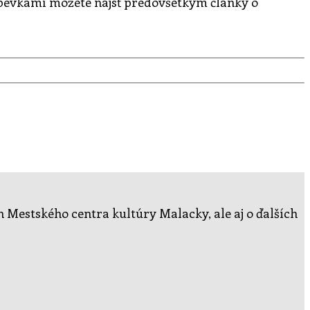
spevkami môžete nájsť predovšetkým články o
ch Mestského centra kultúry Malacky, ale aj o ďalších