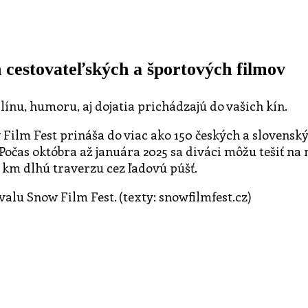
 cestovateľských a športových filmov
línu, humoru, aj dojatia prichádzajú do vašich kín.
 Film Fest prináša do viac ako 150 českých a slovensk
Počas októbra až januára 2025 sa diváci môžu tešiť n
 km dlhú traverzu cez ľadovú púšť.
ivalu Snow Film Fest. (texty: snowfilmfest.cz)