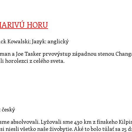
IARIVÚ HORU
ick Kowalski; Jazyk: anglický
rdman a Joe Tasker prvovýstup západnou stenou Changa
i horolezci z celého sveta.
: český
 sme absolvovali. Lyžovali sme 430 km z fínskeho Kilpi
si niesli všetko naše živobytie. Aké to bolo túlať sa 