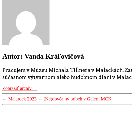
Autor: Vanda Kráľovičová
Pracujem v Múzeu Michala Tillnera v Malackách. Za
súčasnom výtvarnom alebo hudobnom dianí v Malackác
Zobraziť archív
→
←
Malarock 2023
→
(Ne)obyčajný príbeh v Galérii MCK