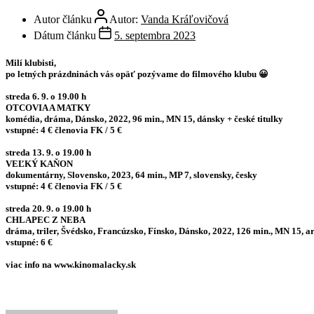
Autor článku
Autor:
Vanda Kráľovičová
Dátum článku
5. septembra 2023
Milí klubisti,
po letných prázdninách vás opäť pozývame do filmového klubu 😀
streda 6. 9. o 19.00 h
OTCOVIA A MATKY
komédia, dráma, Dánsko, 2022, 96 min., MN 15, dánsky + české titulky
vstupné: 4 € členovia FK / 5 €
streda 13. 9. o 19.00 h
VEĽKÝ KAŇON
dokumentárny, Slovensko, 2023, 64 min., MP 7, slovensky, česky
vstupné: 4 € členovia FK / 5 €
streda 20. 9. o 19.00 h
CHLAPEC Z NEBA
dráma, triler, Švédsko, Francúzsko, Fínsko, Dánsko, 2022, 126 min., MN 15, ar
vstupné: 6 €
viac info na www.kinomalacky.sk