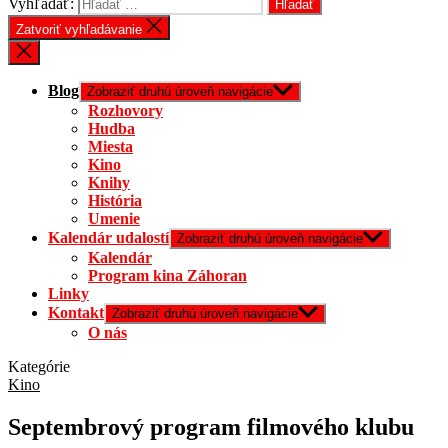
Vyhľadať:
Zatvoriť vyhľadávanie
Blog
Zobraziť druhú úroveň navigácie
Rozhovory
Hudba
Miesta
Kino
Knihy
História
Umenie
Kalendár udalostí
Zobraziť druhú úroveň navigácie
Kalendár
Program kina Záhoran
Linky
Kontakt
Zobraziť druhú úroveň navigácie
O nás
Kategórie
Kino
Septembrový program filmového klubu