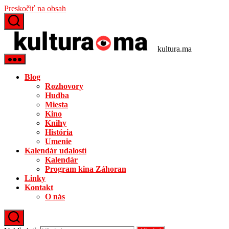
Preskočiť na obsah
kultura.ma
Blog
Rozhovory
Hudba
Miesta
Kino
Knihy
História
Umenie
Kalendár udalostí
Kalendár
Program kina Záhoran
Linky
Kontakt
O nás