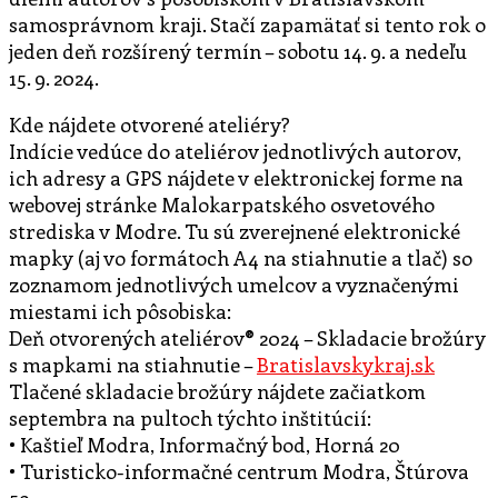
samosprávnom kraji. Stačí zapamätať si tento rok o
jeden deň rozšírený termín – sobotu 14. 9. a nedeľu
15. 9. 2024.
Kde nájdete otvorené ateliéry?
Indície vedúce do ateliérov jednotlivých autorov,
ich adresy a GPS nájdete v elektronickej forme na
webovej stránke Malokarpatského osvetového
strediska v Modre. Tu sú zverejnené elektronické
mapky (aj vo formátoch A4 na stiahnutie a tlač) so
zoznamom jednotlivých umelcov a vyznačenými
miestami ich pôsobiska:
Deň otvorených ateliérov® 2024 – Skladacie brožúry
s mapkami na stiahnutie –
Bratislavskykraj.sk
Tlačené skladacie brožúry nájdete začiatkom
septembra na pultoch týchto inštitúcií:
• Kaštieľ Modra, Informačný bod, Horná 20
• Turisticko-informačné centrum Modra, Štúrova
59