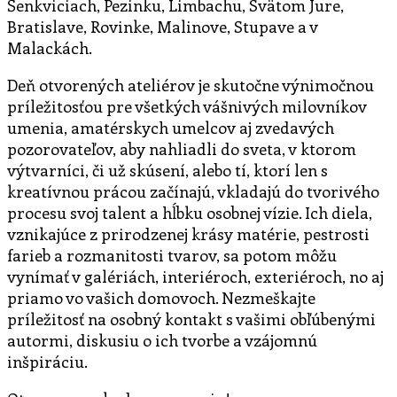
Šenkviciach, Pezinku, Limbachu, Svätom Jure,
Bratislave, Rovinke, Malinove, Stupave a v
Malackách.
Deň otvorených ateliérov je skutočne výnimočnou
príležitosťou pre všetkých vášnivých milovníkov
umenia, amatérskych umelcov aj zvedavých
pozorovateľov, aby nahliadli do sveta, v ktorom
výtvarníci, či už skúsení, alebo tí, ktorí len s
kreatívnou prácou začínajú, vkladajú do tvorivého
procesu svoj talent a hĺbku osobnej vízie. Ich diela,
vznikajúce z prirodzenej krásy matérie, pestrosti
farieb a rozmanitosti tvarov, sa potom môžu
vynímať v galériách, interiéroch, exteriéroch, no aj
priamo vo vašich domovoch. Nezmeškajte
príležitosť na osobný kontakt s vašimi obľúbenými
autormi, diskusiu o ich tvorbe a vzájomnú
inšpiráciu.