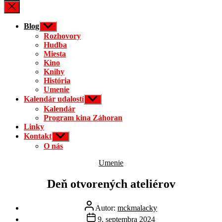
vyhľadávanie
Blog
Zobraziť
druhú
Rozhovory
úroveň
Hudba
navigácie
Miesta
Kino
Knihy
História
Umenie
Kalendár udalostí
Zobraziť
druhú
Kalendár
úroveň
Program kina Záhoran
navigácie
Linky
Kontakt
Zobraziť
druhú
O nás
úroveň
navigácie
Kategórie
Umenie
Deň otvorených ateliérov
Autor
Autor:
mckmalacky
článku
Dátum
9. septembra 2024