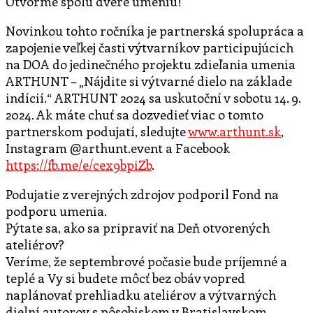
Otvorme spolu dvere umeniu!
Novinkou tohto ročníka je partnerská spolupráca a
zapojenie veľkej časti výtvarníkov participujúcich
na DOA do jedinečného projektu zdieľania umenia
ARTHUNT – „Nájdite si výtvarné dielo na základe
indícií.“ ARTHUNT 2024 sa uskutoční v sobotu 14. 9.
2024. Ak máte chuť sa dozvedieť viac o tomto
partnerskom podujatí, sledujte
www.arthunt.sk
,
Instagram @arthunt.event a Facebook
https://fb.me/e/cex9bpiZb
.
Podujatie z verejných zdrojov podporil Fond na
podporu umenia.
Pýtate sa, ako sa pripraviť na Deň otvorených
ateliérov?
Veríme, že septembrové počasie bude príjemné a
teplé a Vy si budete môcť bez obáv vopred
naplánovať prehliadku ateliérov a výtvarných
dielní autorov s pôsobiskom v Bratislavskom