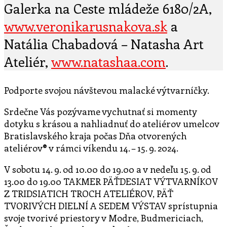
Galerka na Ceste mládeže 6180/2A,
www.veronikarusnakova.sk
a
Natália Chabadová – Natasha Art
Ateliér,
www.natashaa.com
.
Podporte svojou návštevou malacké výtvarníčky.
Srdečne Vás pozývame vychutnať si momenty
dotyku s krásou a nahliadnuť do ateliérov umelcov
Bratislavského kraja počas Dňa otvorených
ateliérov® v rámci víkendu 14. – 15. 9. 2024.
V sobotu 14. 9. od 10.00 do 19.00 a v nedeľu 15. 9. od
13.00 do 19.00 TAKMER PÄŤDESIAT VÝTVARNÍKOV
Z TRIDSIATICH TROCH ATELIÉROV, PÄŤ
TVORIVÝCH DIELNÍ A SEDEM VÝSTAV sprístupnia
svoje tvorivé priestory v Modre, Budmericiach,