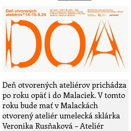
článku
Deň otvorených ateliérov prichádza
po roku opäť i do Malaciek. V tomto
roku bude mať v Malackách
otvorený ateliér umelecká sklárka
Veronika Rusňaková – Ateliér