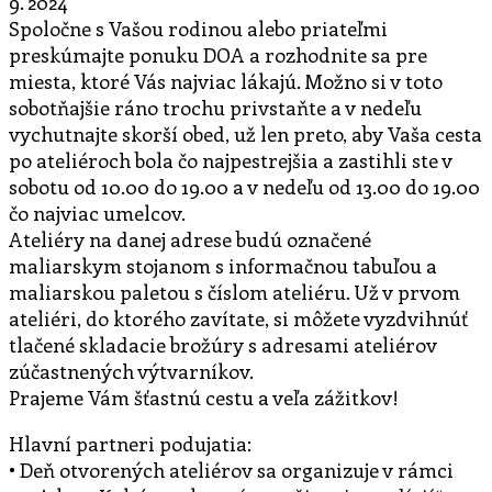
9. 2024
Spoločne s Vašou rodinou alebo priateľmi
preskúmajte ponuku DOA a rozhodnite sa pre
miesta, ktoré Vás najviac lákajú. Možno si v toto
sobotňajšie ráno trochu privstaňte a v nedeľu
vychutnajte skorší obed, už len preto, aby Vaša cesta
po ateliéroch bola čo najpestrejšia a zastihli ste v
sobotu od 10.00 do 19.00 a v nedeľu od 13.00 do 19.00
čo najviac umelcov.
Ateliéry na danej adrese budú označené
maliarskym stojanom s informačnou tabuľou a
maliarskou paletou s číslom ateliéru. Už v prvom
ateliéri, do ktorého zavítate, si môžete vyzdvihnúť
tlačené skladacie brožúry s adresami ateliérov
zúčastnených výtvarníkov.
Prajeme Vám šťastnú cestu a veľa zážitkov!
Hlavní partneri podujatia:
• Deň otvorených ateliérov sa organizuje v rámci