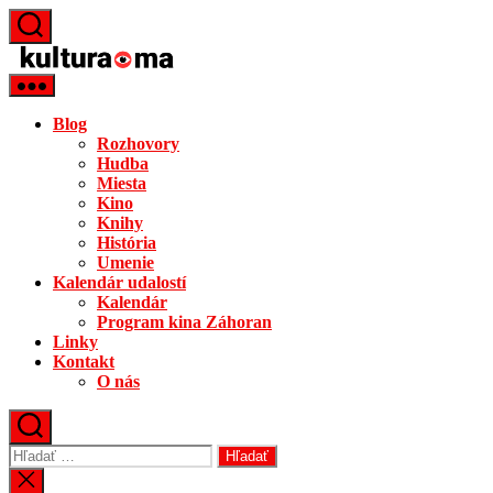
Preskočiť
na
kultura.ma
obsah
Blog
Rozhovory
Hudba
Miesta
Kino
Knihy
História
Umenie
Kalendár udalostí
Kalendár
Program kina Záhoran
Linky
Kontakt
O nás
Vyhľadať:
Zatvoriť