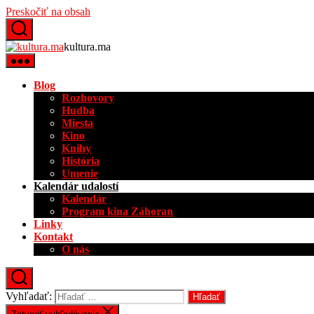
Preskočiť na obsah
kultura.ma
Blog
Rozhovory
Hudba
Miesta
Kino
Knihy
História
Umenie
Kalendár udalostí
Kalendár
Program kina Záhoran
Linky
Kontakt
O nás
Vyhľadať: