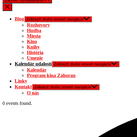
Zatvoriť vyhľadávanie
Blog
Zobraziť druhú úroveň navigácie
Rozhovory
Hudba
Miesta
Kino
Knihy
História
Umenie
Kalendár udalostí
Zobraziť druhú úroveň navigácie
Kalendár
Program kina Záhoran
Linky
Kontakt
Zobraziť druhú úroveň navigácie
O nás
0 events found.